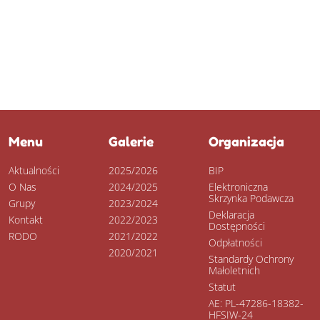
Menu
Galerie
Organizacja
Aktualności
2025/2026
BIP
O Nas
2024/2025
Elektroniczna
Skrzynka Podawcza
Grupy
2023/2024
Deklaracja
Kontakt
2022/2023
Dostępności
RODO
2021/2022
Odpłatności
2020/2021
Standardy Ochrony
Małoletnich
Statut
AE: PL-47286-18382-
HFSIW-24