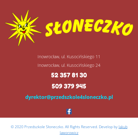
Inowrocław, ul. Kusocińskiego 11
Inowrocław, ul. Kusocińskiego 24
52 357 81 30
509 379 945
dyrektor@przedszkole4sloneczko.pl
© 2020 Przedszkole Słoneczko. All Rights Reserved. Develop by
Jakub
Jaworowicz