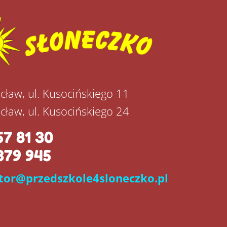
cław, ul. Kusocińskiego 11
cław, ul. Kusocińskiego 24
57 81 30
379 945
tor@przedszkole4sloneczko.pl