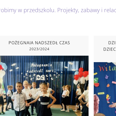
robimy w przedszkolu. Projekty, zabawy i rela
POŻEGNAIA NADSZEDŁ CZAS
DZI
2023/2024
DZIEC
POŻEGNAIA NADSZEDŁ CZAS
DZIEŃ 
2023/2024