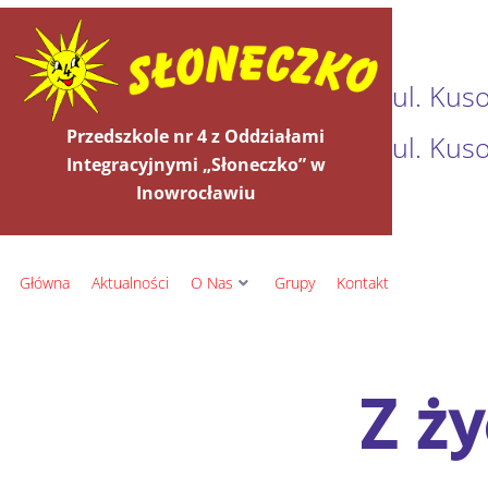
ul. Kus
Przedszkole nr 4 z Oddziałami
ul. Kus
Integracyjnymi „Słoneczko” w
Inowrocławiu
Główna
Aktualności
O Nas
Grupy
Kontakt
Z ży