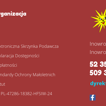
ganizacja
P
Inowro
ktroniczna Skrzynka Podawcza
Inowro
laracja Dostępności
52 3
płatności
509 
andardy Ochrony Małoletnich
dyrek
tut
: PL-47286-18382-HFSIW-24