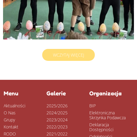
WCZYTAJ WIĘCEJ
Menu
Galerie
Organizacja
Aktualności
2025/2026
BIP
O Nas
2024/2025
Elektroniczna
Skrzynka Podawcza
Grupy
2023/2024
Deklaracja
Kontakt
2022/2023
Dostępności
RODO
2021/2022
Odpłatności