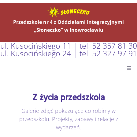
Przedszkole nr 4 z Oddziałami Integracyjnymi
„Słoneczko” w Inowrocławiu
ul. Kusocińskiego 11 | tel. 52 357 81 30
ul. Kusocińskiego 24 | tel. 52 327 97 91
Główna
Z życia przedszkola
Aktualności
Galerie zdjęć pokazujące co robimy w
O Nas
przedszkolu. Projekty, zabawy i relacje z
wydarzeń.
Grupy