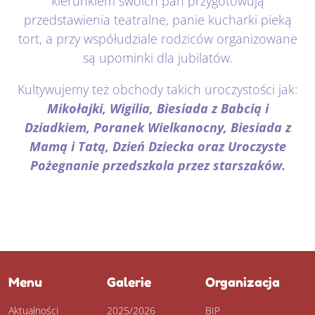
kierunkiem swoich pań przygotowują
przedstawienia teatralne, panie kucharki pieką
tort, a przy współudziale rodziców organizowane
są upominki dla jubilatów.
Kultywujemy też obchody takich uroczystości jak:
Mikołajki, Wigilia, Biesiada z Babcią i
Dziadkiem, Poranek Wielkanocny, Biesiada z
Mamą i Tatą, Dzień Dziecka oraz Uroczyste
Pożegnanie przedszkola przez starszaków.
Menu
Galerie
Organizacja
Aktualności
2025/2026
BIP