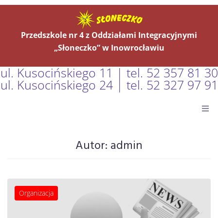
Przedszkole nr 4 z Oddziałami Integracyjnymi
„Słoneczko” w Inowrocławiu
ul. Kusocińskiego 11 | tel. 52 357 81 30
ul. Kusocińskiego 24 | tel. 52 327 97 91
Główna
Autor:
admin
Aktualności
O Nas
Organizacja
Grupy