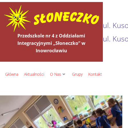
ul. Kus
Przedszkole nr 4 z Oddziałami
ul. Kus
Integracyjnymi „Słoneczko” w
Inowrocławiu
Główna
Aktualności
O Nas
Grupy
Kontakt