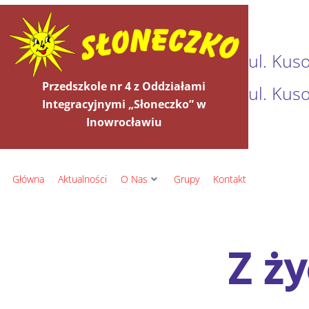
ul. Kus
Przedszkole nr 4 z Oddziałami
ul. Kus
Integracyjnymi „Słoneczko” w
Inowrocławiu
Główna
Aktualności
O Nas
Grupy
Kontakt
Z ży