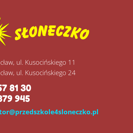
cław, ul. Kusocińskiego 11
cław, ul. Kusocińskiego 24
57 81 30
379 945
tor@przedszkole4sloneczko.pl