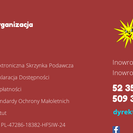
ganizacja
P
Inowro
ktroniczna Skrzynka Podawcza
Inowro
laracja Dostępności
52 3
płatności
509 
andardy Ochrony Małoletnich
dyrek
tut
: PL-47286-18382-HFSIW-24