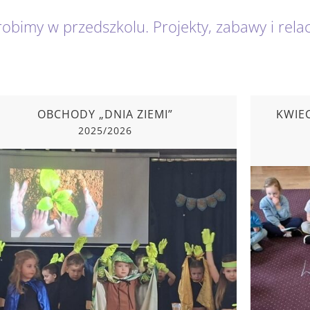
robimy w przedszkolu. Projekty, zabawy i rela
OBCHODY „DNIA ZIEMI”
KWIE
2025/2026
OBCHODY „DNIA ZIEMI”
KWIE
2025/2026