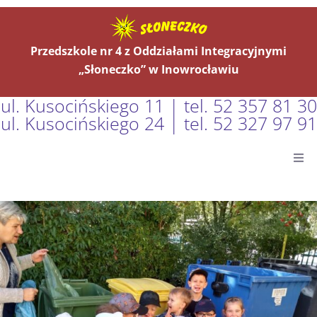
Przedszkole nr 4 z Oddziałami Integracyjnymi
„Słoneczko” w Inowrocławiu
ul. Kusocińskiego 11 | tel. 52 357 81 30
ul. Kusocińskiego 24 | tel. 52 327 97 91
Główna
Aktualności
O Nas
Grupy