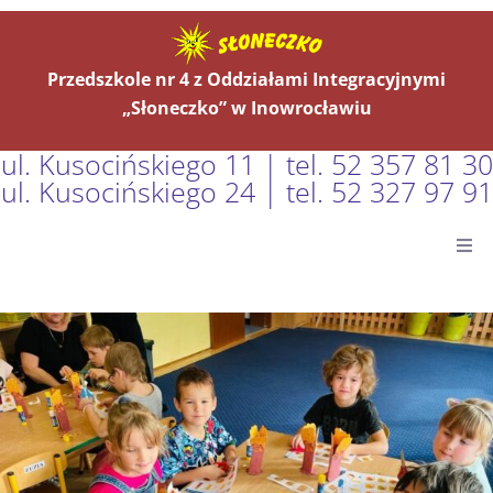
Przedszkole nr 4 z Oddziałami Integracyjnymi
„Słoneczko” w Inowrocławiu
ul. Kusocińskiego 11 | tel. 52 357 81 30
ul. Kusocińskiego 24 | tel. 52 327 97 91
Główna
Aktualności
O Nas
Grupy