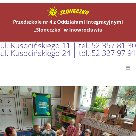
Przedszkole nr 4 z Oddziałami Integracyjnymi
„Słoneczko” w Inowrocławiu
ul. Kusocińskiego 11 | tel. 52 357 81 30
ul. Kusocińskiego 24 | tel. 52 327 97 91
Główna
Aktualności
O Nas
Grupy