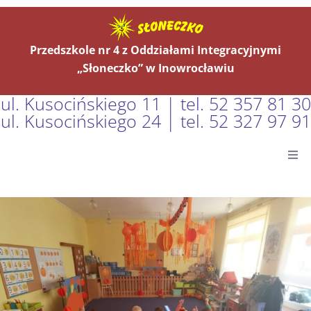
Przedszkole nr 4 z Oddziałami Integracyjnymi
„Słoneczko” w Inowrocławiu
ul. Kusocińskiego 11 | tel. 52 357 81 30
ul. Kusocińskiego 24 | tel. 52 327 97 91
Główna
Aktualności
O Nas
Grupy