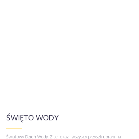
ŚWIĘTO WODY
Światowy Dzień Wody. Z tej okazji wszyscy przyszli ubrani na