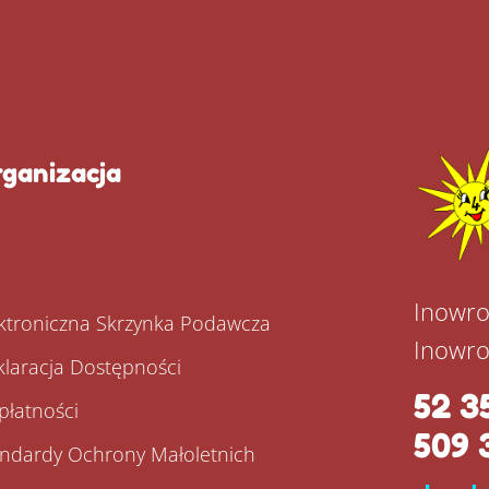
ganizacja
P
Inowro
ktroniczna Skrzynka Podawcza
Inowro
laracja Dostępności
52 3
płatności
509 
andardy Ochrony Małoletnich