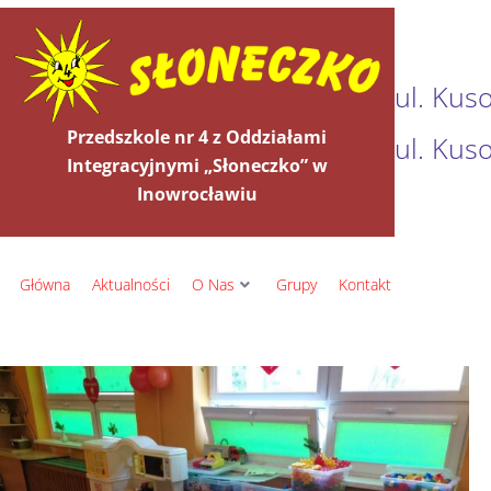
ul. Kus
Przedszkole nr 4 z Oddziałami
ul. Kus
Integracyjnymi „Słoneczko” w
Inowrocławiu
Główna
Aktualności
O Nas
Grupy
Kontakt