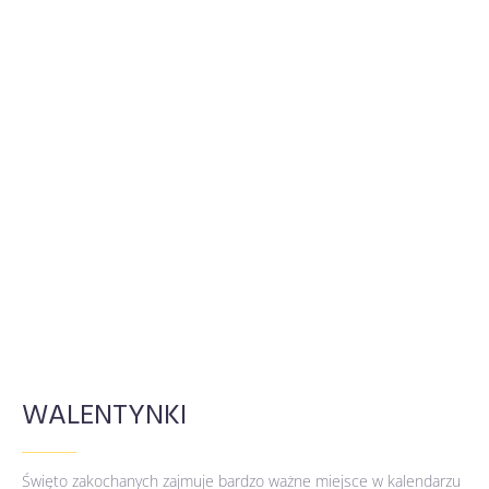
WALENTYNKI
Święto zakochanych zajmuje bardzo ważne miejsce w kalendarzu