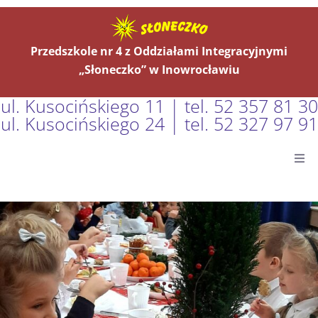
Przedszkole nr 4 z Oddziałami Integracyjnymi
„Słoneczko” w Inowrocławiu
ul. Kusocińskiego 11 | tel. 52 357 81 30
ul. Kusocińskiego 24 | tel. 52 327 97 91
Główna
Aktualności
O Nas
Grupy