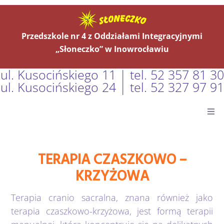
Przedszkole nr 4 z Oddziałami Integracyjnymi
„Słoneczko” w Inowrocławiu
ul. Kusocińskiego 11 | tel. 52 357 81 30
ul. Kusocińskiego 24 | tel. 52 327 97 91
Główna
TERAPIA CZASZKOWO –
Aktualności
KRZYŻOWA
O Nas
Terapia cranio sacralna, znana również jako
terapia czaszkowo-krzyżowa, jest formą terapii
Grupy