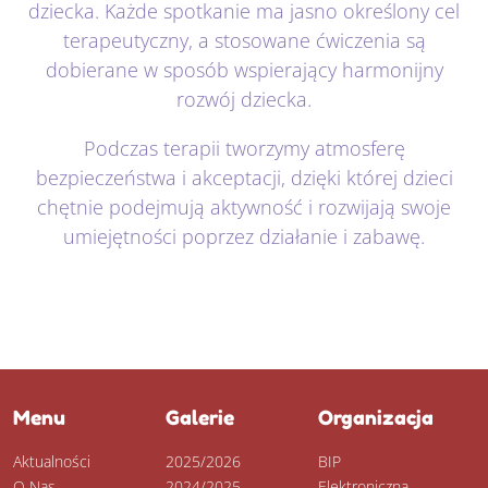
dziecka. Każde spotkanie ma jasno określony cel
terapeutyczny, a stosowane ćwiczenia są
dobierane w sposób wspierający harmonijny
rozwój dziecka.
Podczas terapii tworzymy atmosferę
bezpieczeństwa i akceptacji, dzięki której dzieci
chętnie podejmują aktywność i rozwijają swoje
umiejętności poprzez działanie i zabawę.
Menu
Galerie
Organizacja
Aktualności
2025/2026
BIP
O Nas
2024/2025
Elektroniczna