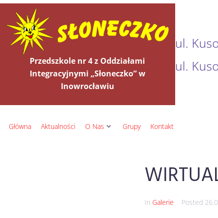
ul. Kus
Przedszkole nr 4 z Oddziałami
ul. Kus
Integracyjnymi „Słoneczko” w
Inowrocławiu
Główna
Aktualności
O Nas
Grupy
Kontakt
WIRTUA
In
Galerie
Posted
26.