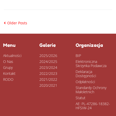
CZYTAJ DALEJ
Older Posts
Menu
Galerie
Organizacja
Aktualności
2025/2026
BIP
O Nas
2024/2025
Elektroniczna
Skrzynka Podawcza
Grupy
2023/2024
Deklaracja
Kontakt
2022/2023
Dostępności
RODO
2021/2022
Odpłatności
2020/2021
Standardy Ochrony
Małoletnich
Statut
AE: PL-47286-18382-
HFSIW-24