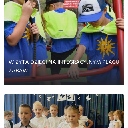
Kontakt
WIZYTA DZIECI NA INTEGRACYJNYM PLACU
ZABAW
CZYTAJ DALEJ