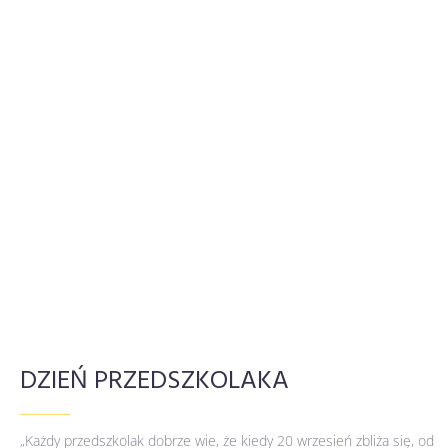
DZIEŃ PRZEDSZKOLAKA
„Każdy przedszkolak dobrze wie, że kiedy 20 wrzesień zbliża się, od