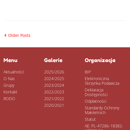
CZYTAJ DALEJ
Older Posts
Menu
Galerie
Organizacja
Aktualności
2025/2026
BIP
O Nas
2024/2025
Elektroniczna
Skrzynka Podawcza
Grupy
2023/2024
Deklaracja
Kontakt
2022/2023
Dostępności
RODO
2021/2022
Odpłatności
2020/2021
Standardy Ochrony
Małoletnich
Statut
AE: PL-47286-18382-