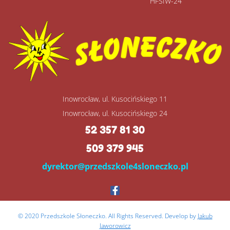
HFSIW-24
Inowrocław, ul. Kusocińskiego 11
Inowrocław, ul. Kusocińskiego 24
52 357 81 30
509 379 945
dyrektor@przedszkole4sloneczko.pl
© 2020 Przedszkole Słoneczko. All Rights Reserved. Develop by
Jakub
Jaworowicz