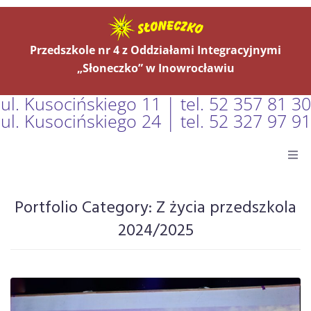
Przedszkole nr 4 z Oddziałami Integracyjnymi
„Słoneczko” w Inowrocławiu
ul. Kusocińskiego 11 | tel. 52 357 81 30
ul. Kusocińskiego 24 | tel. 52 327 97 91
Główna
Portfolio Category:
Z życia przedszkola
Aktualności
2024/2025
O Nas
Grupy