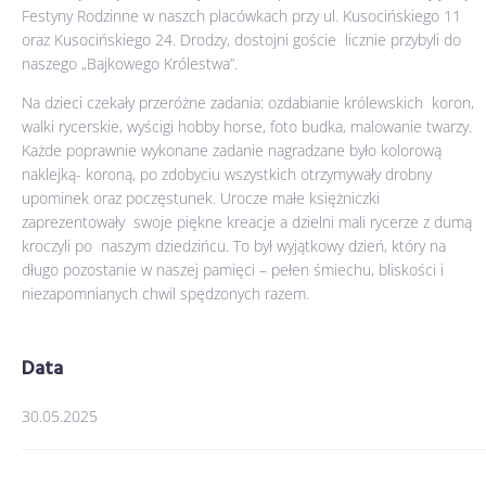
Festyny Rodzinne w naszch placówkach przy ul. Kusocińskiego 11
oraz Kusocińskiego 24. Drodzy, dostojni goście licznie przybyli do
naszego „Bajkowego Królestwa”.
Na dzieci czekały przeróżne zadania: ozdabianie królewskich koron,
walki rycerskie, wyścigi hobby horse, foto budka, malowanie twarzy.
Każde poprawnie wykonane zadanie nagradzane było kolorową
naklejką- koroną, po zdobyciu wszystkich otrzymywały drobny
upominek oraz poczęstunek. Urocze małe księżniczki
zaprezentowały swoje piękne kreacje a dzielni mali rycerze z dumą
kroczyli po naszym dziedzińcu. To był wyjątkowy dzień, który na
długo pozostanie w naszej pamięci – pełen śmiechu, bliskości i
niezapomnianych chwil spędzonych razem.
Data
30.05.2025