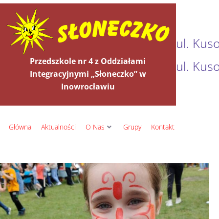
ul. Kus
Przedszkole nr 4 z Oddziałami
ul. Kus
Integracyjnymi „Słoneczko” w
Inowrocławiu
Główna
Aktualności
O Nas
Grupy
Kontakt