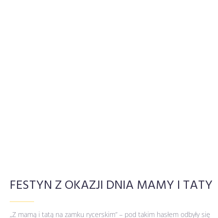
FESTYN Z OKAZJI DNIA MAMY I TATY
„Z mamą i tatą na zamku rycerskim” – pod takim hasłem odbyły się