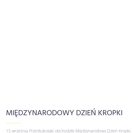
MIĘDZYNARODOWY DZIEŃ KROPKI
15 września Przedszkolaki obchodziły Międzynarodowy Dzień Kropki.