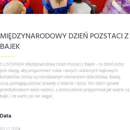
MIĘDZYNARODOWY DZIEŃ POZSTACI Z
BAJEK
5 LISTOPADA Międzynarodowy Dzień Postaci z Bajek – to dzień który
jest okazją, aby przypomnieć sobie naszych ulubionych bajkowych
bohaterów, którzy są nieodzownym elementem dzieciństwa. Bawią,
uczą, pomagają poznać prawdę o świecie i życiu. Ten dzień sprawił
przedszkolakom wiele radości, a jednocześnie przypomniał jak ważne są
bajki, i że warto po nie sięgać.
Data
05.11.2024