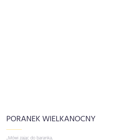
PORANEK WIELKANOCNY
,,Mówi zając do baranka,