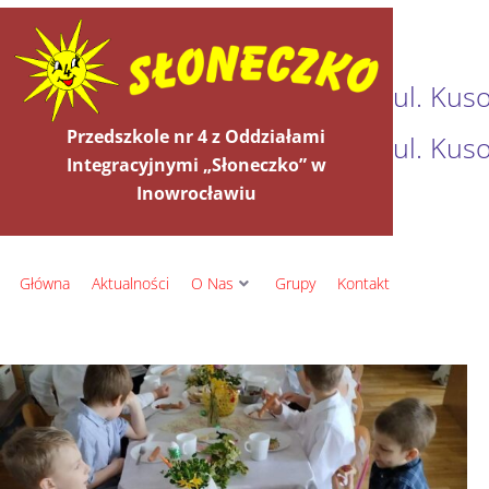
ul. Kus
Przedszkole nr 4 z Oddziałami
ul. Kus
Integracyjnymi „Słoneczko” w
Inowrocławiu
Główna
Aktualności
O Nas
Grupy
Kontakt