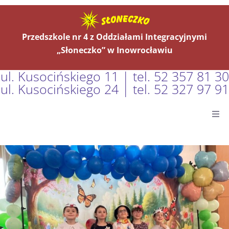
Przedszkole nr 4 z Oddziałami Integracyjnymi
„Słoneczko” w Inowrocławiu
ul. Kusocińskiego 11 | tel. 52 357 81 30
ul. Kusocińskiego 24 | tel. 52 327 97 91
Główna
Aktualności
O Nas
Grupy