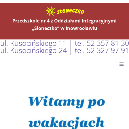
Przedszkole nr 4 z Oddziałami Integracyjnymi
„Słoneczko” w Inowrocławiu
ul. Kusocińskiego 11 | tel. 52 357 81 30
ul. Kusocińskiego 24 | tel. 52 327 97 91
Główna
Aktualności
O Nas
Grupy