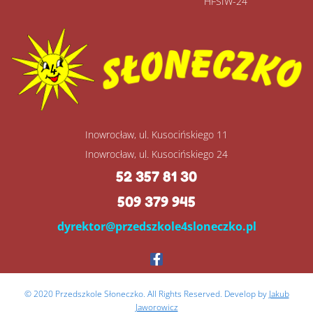
HFSIW-24
Inowrocław, ul. Kusocińskiego 11
Inowrocław, ul. Kusocińskiego 24
52 357 81 30
509 379 945
dyrektor@przedszkole4sloneczko.pl
© 2020 Przedszkole Słoneczko. All Rights Reserved. Develop by
Jakub
Jaworowicz