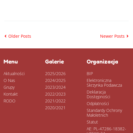
CZYTAJ DALEJ
Older Posts
Newer Posts
Menu
Galerie
Organizacja
Aktualności
2025/2026
BIP
O Nas
2024/2025
Elektroniczna
Skrzynka Podawcza
Grupy
2023/2024
Deklaracja
Kontakt
2022/2023
Dostępności
RODO
2021/2022
Odpłatności
2020/2021
Standardy Ochrony
Małoletnich
Statut
AE: PL-47286-18382-