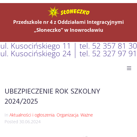
Przedszkole nr 4 z Oddziałami Integracyjnymi
„Słoneczko” w Inowrocławiu
ul. Kusocińskiego 11 | tel. 52 357 81 30
ul. Kusocińskiego 24 | tel. 52 327 97 91
Główna
UBEZPIECZENIE ROK SZKOLNY
Aktualności
2024/2025
O Nas
In
Aktualności i ogłoszenia
,
Organizacja
,
Ważne
Posted
30.06.2024
Grupy